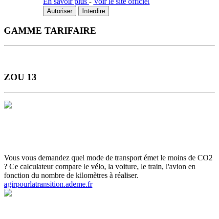
En savoir plus
-
Voir le site officiel
Autoriser
Interdire
GAMME TARIFAIRE
ZOU 13
Horaires et Plans
Gamme tarifaire
Ou s'informer
Carte scolaire
Actualités et infos flash
Inscrivez-vous aux infos flash
Calculette
ADEME
Vous vous demandez quel mode de transport émet le moins de CO2
? Ce calculateur compare le vélo, la voiture, le train, l'avion en
fonction du nombre de kilomètres à réaliser.
agirpourlatransition.ademe.fr