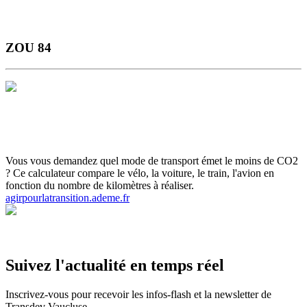
ZOU 84
Horaires et Plans
Gamme Tarifaire
Ou s'informer
Carte scolaire
Actualités et infos flash
Inscrivez-vous aux infos flash
Calculette
ADEME
Votre ticket sur smartphone
Vous vous demandez quel mode de transport émet le moins de CO2
? Ce calculateur compare le vélo, la voiture, le train, l'avion en
fonction du nombre de kilomètres à réaliser.
agirpourlatransition.ademe.fr
Suivez l'actualité en temps réel
Inscrivez-vous pour recevoir les infos-flash et la newsletter de
Transdev Vaucluse